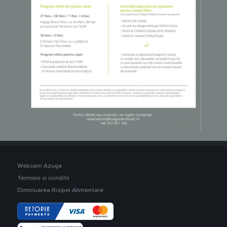
Webcam Azuga
Termeni si conditii
Diminuarea Risipei Alimentare