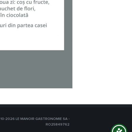
10-2026 LE MANOIR GASTRONOMIE SA -
RO25849762