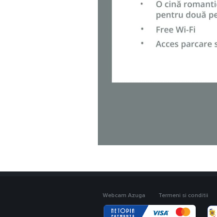
Webcam Azuga
Termeni si conditii