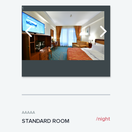
1
AAAAA
/night
STANDARD ROOM